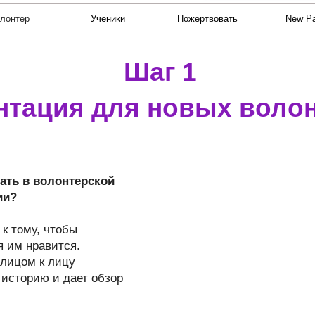
лонтер
Ученики
Пожертвовать
New P
Шаг 1
нтация для новых воло
ать в волонтерской
ии?
к тому, чтобы
я им нравится.
лицом к лицу
историю и дает обзор