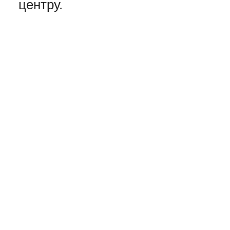
центру.
Нажмите
, чтобы подать
заявку на прием студентов.
Нажмите
, чтобы узнать
подробности о программе.