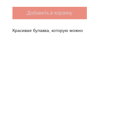
Добавить в корзину
Красивая булавка, которую можно
носить на одежде или сумке.
ИНФОРМАЦИЯ О
ДОСТАВКЕ
Вы можете забрать товар в офисе
Literacy Nassau в Фрипорте, или мы
можем отправить его вам за
$2 additional. Подробности при
оформлении заказа.
Грамотность Нассау
1 Айви Лейн
Wantagh, Нью-Йорк 11793 _cc781905-
158cd_bde-31
Телефон:
(516) 867-3580